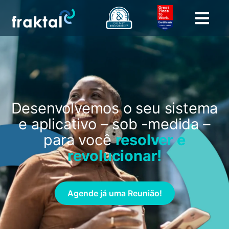
Desenvolvemos o seu sistema
e aplicativo – sob -medida –
para você
resolver e
revolucionar!
Agende já uma Reunião!