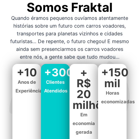
Somos Fraktal
Quando éramos pequenos ouvíamos atentamente
histórias sobre um futuro com carros voadores,
transportes para planetas vizinhos e cidades
futuristas… De repente, o futuro chegou! E mesmo
ainda sem presenciarmos os carros voadores
entre nós, a gente sabe que tudo mudou… ​
+10
+300
+
+150
R$
mil
Anos de
Clientes
20
Experiência
Atendidos
Horas
milhões
economizadas
Em
economia
gerada