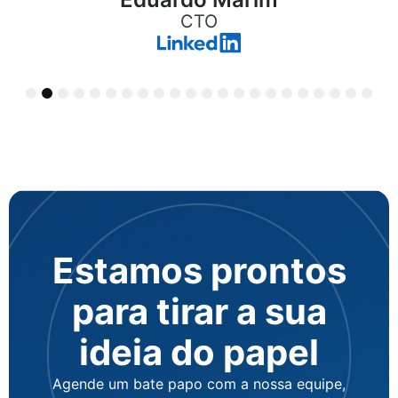
CTO
2
3
4
5
6
7
8
9
10
11
12
13
14
15
16
17
18
19
20
21
22
Estamos prontos
para tirar a sua
ideia do papel
Agende um bate papo com a nossa equipe,