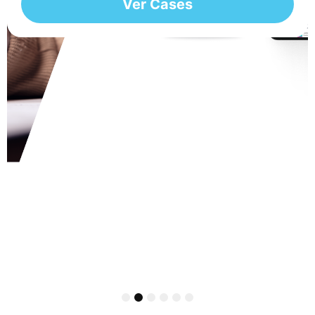
Ver Cases
1
2
3
4
5
6