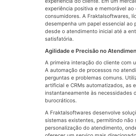
experiência do cliente. Em um merca
experiência positiva e memorável ao c
consumidores. A Fraktalsoftwares, lí
desempenha um papel essencial ao p
desde o atendimento inicial até a ent
satisfatória.
Agilidade e Precisão no Atendimen
A primeira interação do cliente com
A automação de processos no atendim
perguntas e problemas comuns. Util
artificial e CRMs automatizados, as
instantaneamente às necessidades d
burocráticos.
A Fraktalsoftwares desenvolve soluç
sistemas existentes, permitindo não
personalização do atendimento, onde 
oferecer um serviço mais direcionado 