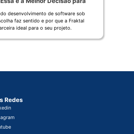
ssa é a Melhor Decisão para
 do desenvolvimento de software sob
olha faz sentido e por que a Fraktal
rceira ideal para o seu projeto.
s Redes
kedin
tagram
utube