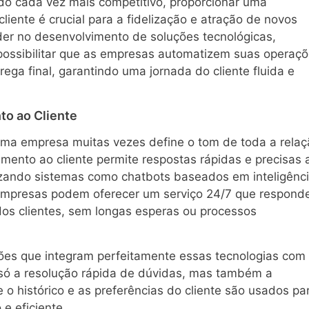
do cada vez mais competitivo, proporcionar uma
liente é crucial para a fidelização e atração de novos
der no desenvolvimento de soluções tecnológicas,
ossibilitar que as empresas automatizem suas operaçõ
rega final, garantindo uma jornada do cliente fluida e
to ao Cliente
 uma empresa muitas vezes define o tom de toda a relaç
ento ao cliente permite respostas rápidas e precisas 
izando sistemas como chatbots baseados em inteligênc
 empresas podem oferecer um serviço 24/7 que respond
os clientes, sem longas esperas ou processos
ões que integram perfeitamente essas tecnologias com
 só a resolução rápida de dúvidas, mas também a
o histórico e as preferências do cliente são usados pa
e eficiente.