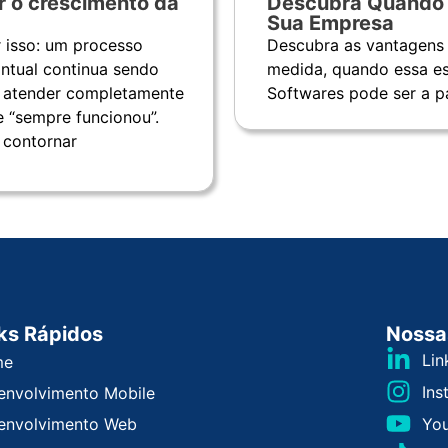
r o crescimento da
Descubra Quando E
Sua Empresa
 isso: um processo
Descubra as vantagens
ntual continua sendo
medida, quando essa esc
e atender completamente
Softwares pode ser a pa
 “sempre funcionou”.
 contornar
ks Rápidos
Nossa
Lin
me
Ins
envolvimento Mobile
Yo
envolvimento Web