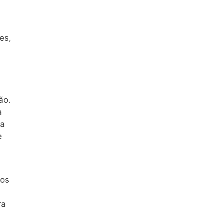
es,
ão.
a
ia
e
 os
ra