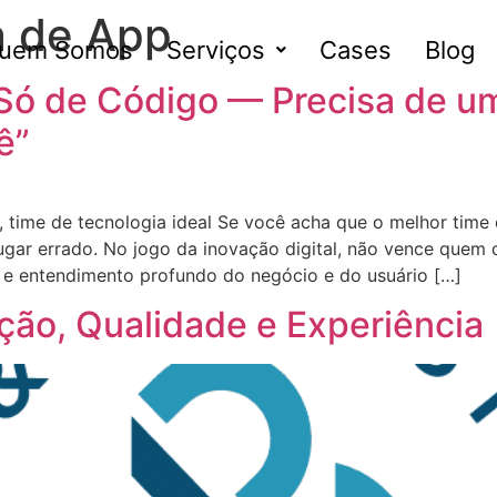
a de App
uem Somos
Serviços
Cases
Blog
 Só de Código — Precisa de u
ê”
 time de tecnologia ideal Se você acha que o melhor time
 lugar errado. No jogo da inovação digital, não vence que
 e entendimento profundo do negócio e do usuário […]
ção, Qualidade e Experiência