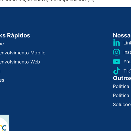
ks Rápidos
Nossa
Lin
me
Ins
envolvimento Mobile
Yo
envolvimento Web
g
Tik
Outros
es
Política
Polític
Soluçõe